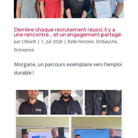
Derrière chaque recrutement réussi, il y a
une rencontre… et un engagement partagé.
par
ChloeB
|
1, Juil 2026
|
Belle histoire
,
Embauche
,
Entreprise
Morgane, un parcours exemplaire vers l’emploi
durable !