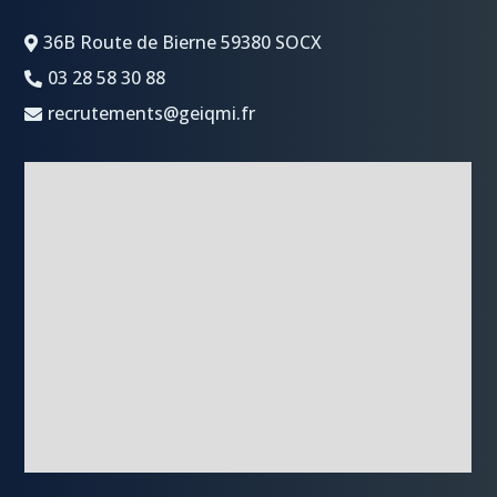
36B Route de Bierne 59380 SOCX

03 28 58 30 88

recrutements@geiqmi.fr
