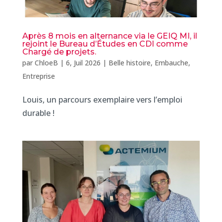
Après 8 mois en alternance via le GEIQ MI, il
rejoint le Bureau d’Études en CDI comme
Chargé de projets.
par
ChloeB
|
6, Juil 2026
|
Belle histoire
,
Embauche
,
Entreprise
Louis, un parcours exemplaire vers l’emploi
durable !